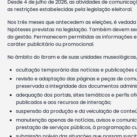
Desde 4 de julho de 2026, as atividades de comunicaçã
as restrições estabelecidas pela legislação eleitoral.
Nos três meses que antecedem as eleições, é vedada a
hipóteses previstas na legislação. Também devem ser
da gestão. Permanecem permitidas as informações est
caráter publicitário ou promocional.
No âmbito do Ibram e de suas unidades museológicas,
ocultação temporária das notícias e publicações a
revisão e adaptação das páginas e peças de comu
preservada a integridade dos documentos administ
adequação dos portais, sites temáticos e perfis ofi
publicados e aos recursos de interação;
suspensão da produção e da veiculação de conteúd
manutenção apenas de notícias, avisos e comunica
prestação de serviços públicos, à programação cul
submissão prévia das situações que possam suscita