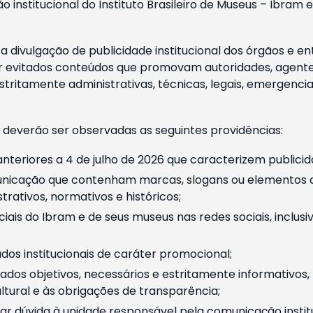
o institucional do Instituto Brasileiro de Museus – Ibra
 divulgação de publicidade institucional dos órgãos e en
 evitados conteúdos que promovam autoridades, agentes 
ritamente administrativas, técnicas, legais, emergencia
 deverão ser observadas as seguintes providências:
nteriores a 4 de julho de 2026 que caracterizem publicid
nicação que contenham marcas, slogans ou elementos da 
rativos, normativos e históricos;
ciais do Ibram e de seus museus nas redes sociais, inclus
os institucionais de caráter promocional;
dos objetivos, necessários e estritamente informativos
tural e às obrigações de transparência;
r dúvida à unidade responsável pela comunicação instituci